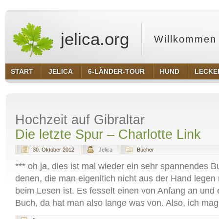
jelica.org
Willkommen 
START
JELICA
6-LÄNDER-TOUR
HUND
LECKE
Hochzeit auf Gibraltar
Die letzte Spur – Charlotte Link
30. Oktober 2012
Jelica
Bücher
*** oh ja, dies ist mal wieder ein sehr spannendes B
denen, die man eigenltich nicht aus der Hand lege
beim Lesen ist. Es fesselt einen von Anfang an und e
Buch, da hat man also lange was von. Also, ich mag