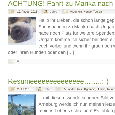
ACHTUNG! Fahrt zu Marika nac
19. August 2015
Jelica
Allgemein
,
Hunde
,
Touren
Hallo ihr Lieben, die schon lange gep
Sachspenden zu Marika nach Ungarn s
habe noch Platz für weitere Spende
Ungarn komme ich sicher bei dem ei
euch vorbei und wenn ihr grad noch w
oder ihren Hunden oder den […]
0
Resümeeeeeeeeeeeeee……..:-)
2. Juli 2015
Jelica
5-Länder-Tour
,
Allgemein
,
Hunde
,
Toure
…mit diesem wunderschönen Bild von
Arneburg werde ich nun meinen letzen
meines Lebens schreiben! Es fehlen ja