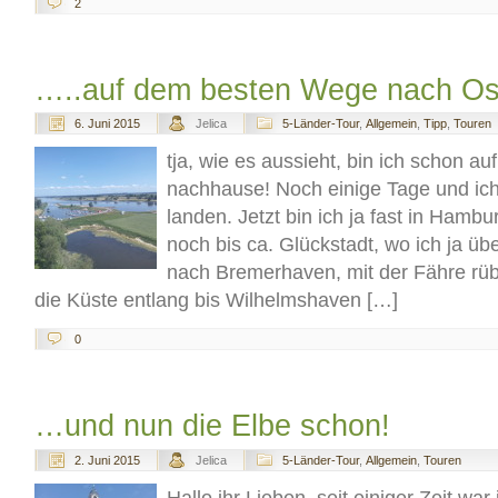
2
…..auf dem besten Wege nach Ost
6. Juni 2015
Jelica
5-Länder-Tour
,
Allgemein
,
Tipp
,
Touren
tja, wie es aussieht, bin ich schon 
nachhause! Noch einige Tage und ic
landen. Jetzt bin ich ja fast in Hamb
noch bis ca. Glückstadt, wo ich ja ü
nach Bremerhaven, mit der Fähre rü
die Küste entlang bis Wilhelmshaven […]
0
…und nun die Elbe schon!
2. Juni 2015
Jelica
5-Länder-Tour
,
Allgemein
,
Touren
Hallo ihr Lieben, seit einiger Zeit wa