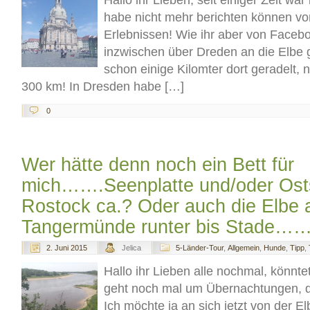
habe nicht mehr berichten können vo
Erlebnissen! Wie ihr aber von Faceboo
inzwischen über Dreden an die Elbe g
schon einige Kilomter dort geradelt,
300 km! In Dresden habe […]
0
Wer hätte denn noch ein Bett für
mich…….Seenplatte und/oder Ost
Rostock ca.? Oder auch die Elbe 
Tangermünde runter bis Stade……
2. Juni 2015
Jelica
5-Länder-Tour
,
Allgemein
,
Hunde
,
Tipp
,
Hallo ihr Lieben alle nochmal, könntet 
geht noch mal um Übernachtungen, d
Ich möchte ja an sich jetzt von der E