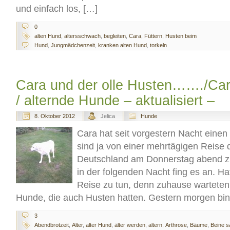
und einfach los, […]
0
alten Hund
,
altersschwach
,
begleiten
,
Cara
,
Füttern
,
Husten beim
Hund
,
Jungmädchenzeit
,
kranken alten Hund
,
torkeln
Cara und der olle Husten……./Car
/ alternde Hunde – aktualisiert –
8. Oktober 2012
Jelica
Hunde
Cara hat seit vorgestern Nacht eine
sind ja von einer mehrtägigen Reise 
Deutschland am Donnerstag abend 
in der folgenden Nacht fing es an. Ha
Reise zu tun, denn zuhause wartete
Hunde, die auch Husten hatten. Gestern morgen bin
3
Abendbrotzeit
,
Alter
,
alter Hund
,
älter werden
,
altern
,
Arthrose
,
Bäume
,
Beine 