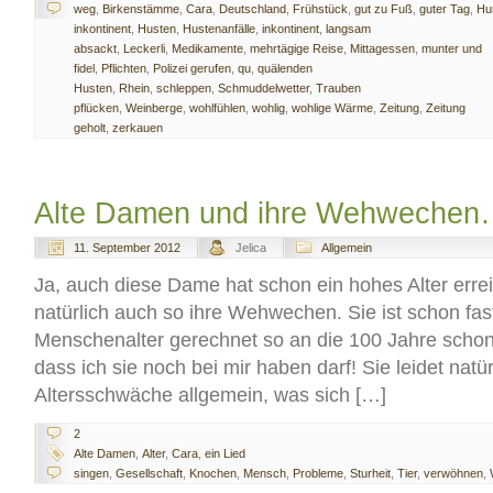
weg
,
Birkenstämme
,
Cara
,
Deutschland
,
Frühstück
,
gut zu Fuß
,
guter Tag
,
Hu
inkontinent
,
Husten
,
Hustenanfälle
,
inkontinent
,
langsam
absackt
,
Leckerli
,
Medikamente
,
mehrtägige Reise
,
Mittagessen
,
munter und
fidel
,
Pflichten
,
Polizei gerufen
,
qu
,
quälenden
Husten
,
Rhein
,
schleppen
,
Schmuddelwetter
,
Trauben
pflücken
,
Weinberge
,
wohlfühlen
,
wohlig
,
wohlige Wärme
,
Zeitung
,
Zeitung
geholt
,
zerkauen
Alte Damen und ihre Wehweche
11. September 2012
Jelica
Allgemein
Ja, auch diese Dame hat schon ein hohes Alter erre
natürlich auch so ihre Wehwechen. Sie ist schon fast 
Menschenalter gerechnet so an die 100 Jahre schon!
dass ich sie noch bei mir haben darf! Sie leidet natür
Altersschwäche allgemein, was sich […]
2
Alte Damen
,
Alter
,
Cara
,
ein Lied
singen
,
Gesellschaft
,
Knochen
,
Mensch
,
Probleme
,
Sturheit
,
Tier
,
verwöhnen
,