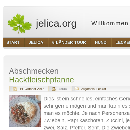
jelica.org
Willkommen 
START
JELICA
6-LÄNDER-TOUR
HUND
LECKE
Abschmecken
Hackfleischpfanne
14. Oktober 2012
Jelica
Allgemein
,
Lecker
Dies ist ein schnelles, einfaches Ger
sehr gerne mögen und man kann es 
man es möchte. Je nach Personenza
Zwiebeln, Paprikaschoten, Zuccini, j
zwei, Salz, Pfeffer, Senf. Die Zwieb