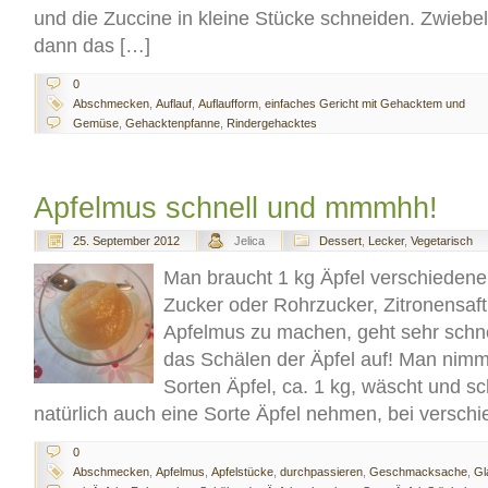
und die Zuccine in kleine Stücke schneiden. Zwiebel
dann das […]
0
Abschmecken
,
Auflauf
,
Auflaufform
,
einfaches Gericht mit Gehacktem und
Gemüse
,
Gehacktenpfanne
,
Rindergehacktes
Apfelmus schnell und mmmhh!
25. September 2012
Jelica
Dessert
,
Lecker
,
Vegetarisch
Man braucht 1 kg Äpfel verschiedener
Zucker oder Rohrzucker, Zitronensaft,
Apfelmus zu machen, geht sehr schne
das Schälen der Äpfel auf! Man nimm
Sorten Äpfel, ca. 1 kg, wäscht und sc
natürlich auch eine Sorte Äpfel nehmen, bei verschi
0
Abschmecken
,
Apfelmus
,
Apfelstücke
,
durchpassieren
,
Geschmacksache
,
Gl