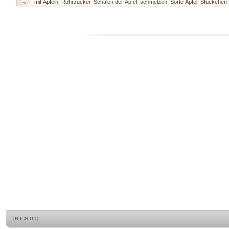
mit Äpfeln
,
Rohrzucker
,
Schälen der Äpfel
,
schmelzen
,
Sorte Äpfel
,
Stückchen
jelica.org