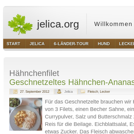
jelica.org
Willkommen 
START
JELICA
6-LÄNDER-TOUR
HUND
LECKE
Hähnchenfilet
Geschnetzeltes Hähnchen-Ananas
27. September 2012
Jelica
Fleisch
,
Lecker
Für das Geschnetzelte brauchen wir H
von 3 Filets, einen Becher Sahne, ei
Currypulver, Salz und Butterschmalz
Reis für die Beilage. Eichblattsalat, Es
etwas Zucker. Das Fleisch abwaschen