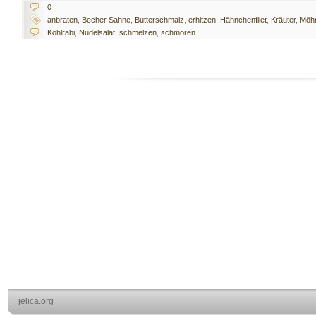
0
anbraten
,
Becher Sahne
,
Butterschmalz
,
erhitzen
,
Hähnchenfilet
,
Kräuter
,
Möh
Kohlrabi
,
Nudelsalat
,
schmelzen
,
schmoren
jelica.org