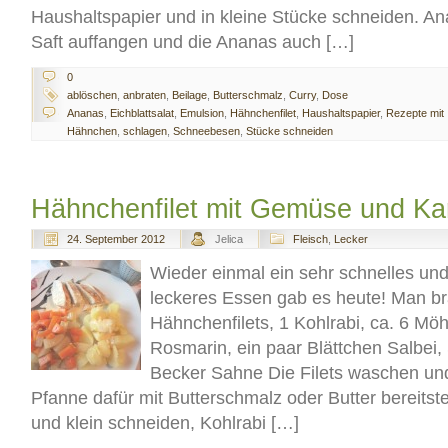
Haushaltspapier und in kleine Stücke schneiden. A
Saft auffangen und die Ananas auch […]
0
ablöschen
,
anbraten
,
Beilage
,
Butterschmalz
,
Curry
,
Dose
Ananas
,
Eichblattsalat
,
Emulsion
,
Hähnchenfilet
,
Haushaltspapier
,
Rezepte mit
Hähnchen
,
schlagen
,
Schneebesen
,
Stücke schneiden
Hähnchenfilet mit Gemüse und Kar
24. September 2012
Jelica
Fleisch
,
Lecker
Wieder einmal ein sehr schnelles un
leckeres Essen gab es heute! Man br
Hähnchenfilets, 1 Kohlrabi, ca. 6 Mö
Rosmarin, ein paar Blättchen Salbei, S
Becker Sahne Die Filets waschen und
Pfanne dafür mit Butterschmalz oder Butter bereitst
und klein schneiden, Kohlrabi […]