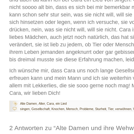
nicht soooo alt bin, dass es sich bei mir bemerkbar
kann schon sehr stur sein, was sie nicht will, will sie 
sich hinsetzen oder legen, wenn ich versuche, sie vo
drücken, nein, was sie nicht will, will sie nicht. Cara 
liebes Mädchen, auch jetzt noch natürlich, das hat si
verändert, sie ist lieb zu jedem, ob Tier oder Mensch
ihrem Leben jemanden angeknurrt oder gar gebissen
bis dreimal musste sie diese Erfahrung machen, leid
Ich wünsche mir, dass Cara uns noch lange Gesellsc
erfreuen kann und mein Mann und ich sie weiterhin
allem mit Lekkerlies, die sie sooo gerne noch mag! 
Cara, wir lieben Dich!
Alte Damen
,
Alter
,
Cara
,
ein Lied
singen
,
Gesellschaft
,
Knochen
,
Mensch
,
Probleme
,
Sturheit
,
Tier
,
verwöhnen
,
2 Antworten zu “Alte Damen und ihre We