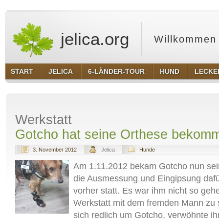
jelica.org
Willkommen 
START
JELICA
6-LÄNDER-TOUR
HUND
LECKE
Werkstatt
Gotcho hat seine Orthese bekom
3. November 2012
Jelica
Hunde
Am 1.11.2012 bekam Gotcho nun sei
die Ausmessung und Eingipsung daf
vorher statt. Es war ihm nicht so gehe
Werkstatt mit dem fremden Mann zu 
sich redlich um Gotcho, verwöhnte ih