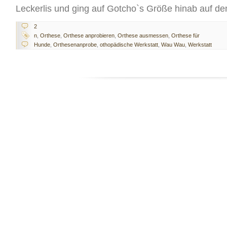
Leckerlis und ging auf Gotcho`s Größe hinab auf de
2
n
,
Orthese
,
Orthese anprobieren
,
Orthese ausmessen
,
Orthese für
Hunde
,
Orthesenanprobe
,
othopädische Werkstatt
,
Wau Wau
,
Werkstatt