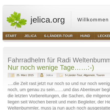
jelica.org
Willkommen 
START
JELICA
6-LÄNDER-TOUR
HUND
LECKE
Fahrradhelm für Radi Weltenbumm
Nur noch wenige Tage……:-)
25. März 2015
Jelica
5-Länder-Tour
,
Allgemein
,
Touren
….die Zeit rast jetzt nur noch so und nur noch we
noch, um genau zu sein……und das Abenteuer beginn
die letzten Vorbereitungen, die Sachen, die mitg
liegen seit Wochen bereit und mein Begleiter, der H
Weltenbummler, muss ja nun auch noch ausgestatte