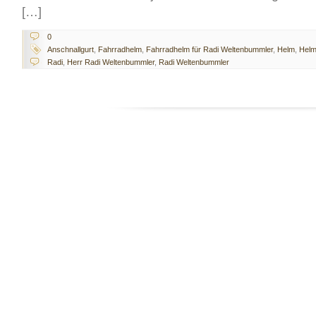
[…]
0
Anschnallgurt
,
Fahrradhelm
,
Fahrradhelm für Radi Weltenbummler
,
Helm
,
Helm
Radi
,
Herr Radi Weltenbummler
,
Radi Weltenbummler