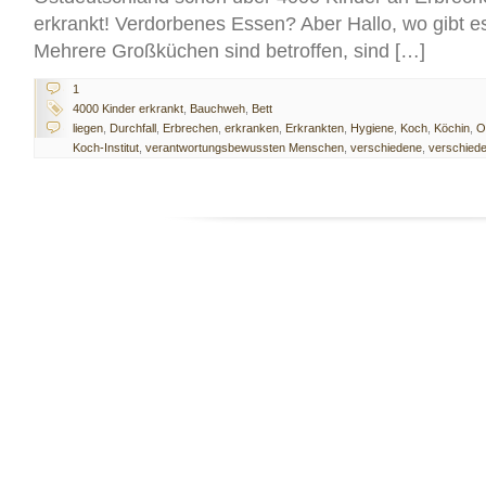
erkrankt! Verdorbenes Essen? Aber Hallo, wo gibt 
Mehrere Großküchen sind betroffen, sind […]
1
4000 Kinder erkrankt
,
Bauchweh
,
Bett
liegen
,
Durchfall
,
Erbrechen
,
erkranken
,
Erkrankten
,
Hygiene
,
Koch
,
Köchin
,
O
Koch-Institut
,
verantwortungsbewussten Menschen
,
verschiedene
,
verschied