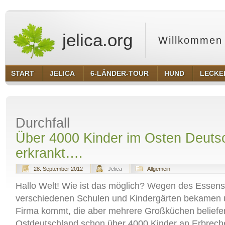
jelica.org
Willkommen 
START
JELICA
6-LÄNDER-TOUR
HUND
LECKE
Durchfall
Über 4000 Kinder im Osten Deuts
erkrankt….
28. September 2012
Jelica
Allgemein
Hallo Welt! Wie ist das möglich? Wegen des Essens
verschiedenen Schulen und Kindergärten bekamen 
Firma kommt, die aber mehrere Großküchen beliefert
Ostdeutschland schon über 4000 Kinder an Erbrech