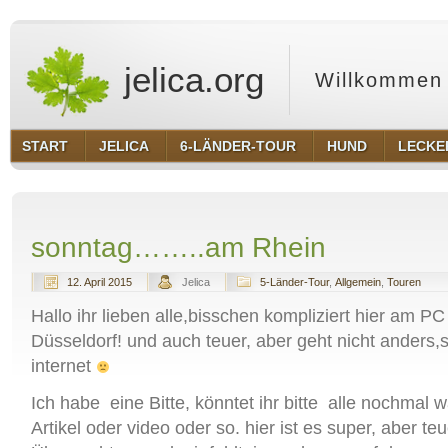
jelica.org
Willkommen 
START
JELICA
6-LÄNDER-TOUR
HUND
LECKE
sonntag……..am Rhein
12. April 2015
Jelica
5-Länder-Tour
,
Allgemein
,
Touren
Hallo ihr lieben alle,bisschen kompliziert hier am P
Düsseldorf! und auch teuer, aber geht nicht anders,s
internet
Ich habe eine Bitte, könntet ihr bitte alle nochmal w
Artikel oder video oder so. hier ist es super, aber teu