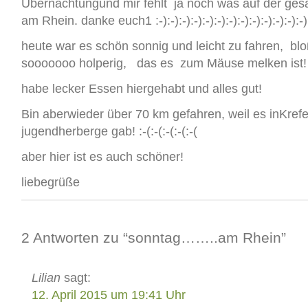
Übernachtungund mir fehlt ja noch was auf der ges
am Rhein. danke euch1 :-):-):-):-):-):-):-):-):-):-):-):-):-):
heute war es schön sonnig und leicht zu fahren, b
sooooooo holperig, das es zum Mäuse melken ist!
habe lecker Essen hiergehabt und alles gut!
Bin aberwieder über 70 km gefahren, weil es inKref
jugendherberge gab! :-(:-(:-(:-(:-(
aber hier ist es auch schöner!
liebegrüße
2 Antworten zu “sonntag……..am Rhein”
Lilian
sagt:
12. April 2015 um 19:41 Uhr