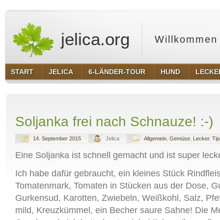
jelica.org
Willkommen 
START
JELICA
6-LÄNDER-TOUR
HUND
LECKE
Soljanka frei nach Schnauze! :-)
14. September 2015
Jelica
Allgemein
,
Gemüse
,
Lecker
,
Tip
Eine Soljanka ist schnell gemacht und ist super leck
Ich habe dafür gebraucht, ein kleines Stück Rindflei
Tomatenmark, Tomaten in Stücken aus der Dose, G
Gurkensud, Karotten, Zwiebeln, Weißkohl, Salz, Pfe
mild, Kreuzkümmel, ein Becher saure Sahne! Die M