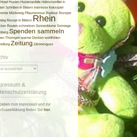
Hotel
Husten
Hustenanfälle
Hähnchenfilet
in
ten Schritten
in Bildern
Interesse
Keksspiel
mente
Mürbeteig
Pflaumenmus
Radtour
Rezepte
Rhein
teig
Rezept in Bildern
cker
Routen
schmelzen
Sonnenblume
Sonntage
Spenden sammeln
nberg
hen
Thüringen
warme Decken
wohlfühlen
Zeitung
tellung
Zitronenguss
chiv
pressum &
tenschutzerklärung
gaben zum Impressum und zur
chutzerklärung finden Sie
hier
.