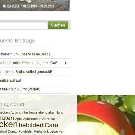
Suchen
ueste Beiträge
 trauern um unsere liebe Jelica
mbeer- oder Kirschkuchen mit Guß ….:-)
rocknete Brühe selbst gemacht!
nitzelauflauf
et-Potato-Curry (vegan)
hlagwörter
mecken
Actionthriller heute abend
alter Hund
raten
Apfel
Apfelkuchen
Arthrose
cken
bebildert
Cara
hland
Donau
Fotobilder
Frühstück
gebacken