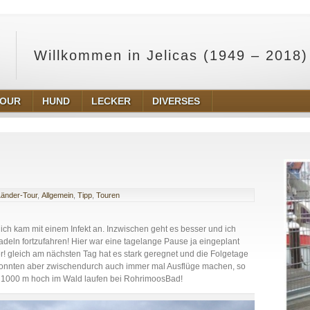
Willkommen in Jelicas (1949 – 2018)
TOUR
HUND
LECKER
DIVERSES
Länder-Tour
,
Allgemein
,
Tipp
,
Touren
 ich kam mit einem Infekt an. Inzwischen geht es besser und ich
eln fortzufahren! Hier war eine tagelange Pause ja eingeplant
er! gleich am nächsten Tag hat es stark geregnet und die Folgetage
ir konnten aber zwischendurch auch immer mal Ausflüge machen, so
 1000 m hoch im Wald laufen bei RohrimoosBad!