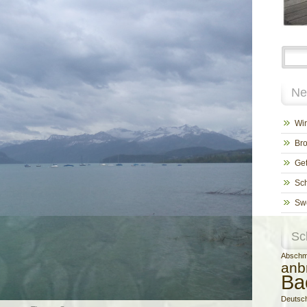
Ne
Wir
Bro
Get
Sch
Swe
Sc
Absch
anb
Ba
Deutsc