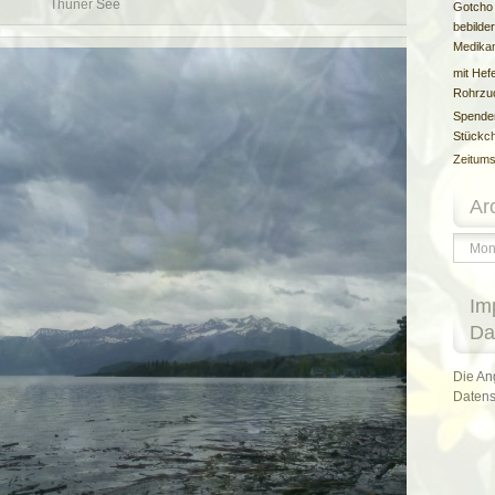
Thuner See
Gotcho
bebilder
Medika
mit Hefe
Rohrzu
Spende
Stückc
Zeitums
Ar
Archiv
Im
Da
Die An
Datens