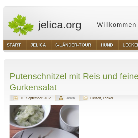
jelica.org
Willkommen 
START
JELICA
6-LÄNDER-TOUR
HUND
LECKE
Putenschnitzel mit Reis und fein
Gurkensalat
10. September 2012
Jelica
Fleisch
,
Lecker