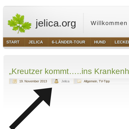
jelica.org
Willkommen 
START
JELICA
6-LÄNDER-TOUR
HUND
LECKE
„Kreutzer kommt…..ins Kranken
19. November 2013
Jelica
Allgemein
,
TV-Tipp