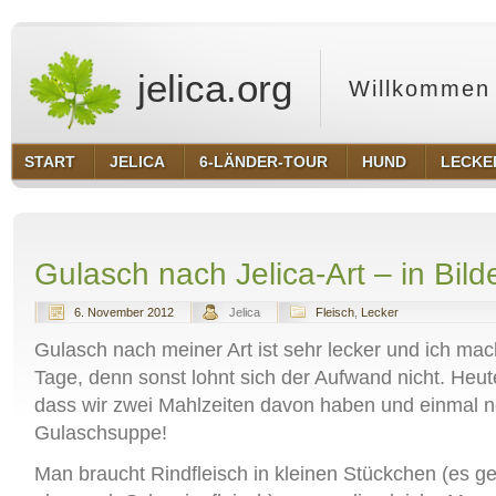
jelica.org
Willkommen 
START
JELICA
6-LÄNDER-TOUR
HUND
LECKE
Gulasch nach Jelica-Art – in Bild
6. November 2012
Jelica
Fleisch
,
Lecker
Gulasch nach meiner Art ist sehr lecker und ich mac
Tage, denn sonst lohnt sich der Aufwand nicht. Heute
dass wir zwei Mahlzeiten davon haben und einmal n
Gulaschsuppe!
Man braucht Rindfleisch in kleinen Stückchen (es ge