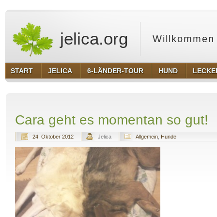
jelica.org
Willkommen 
START
JELICA
6-LÄNDER-TOUR
HUND
LECKE
Cara geht es momentan so gut!
24. Oktober 2012
Jelica
Allgemein
,
Hunde