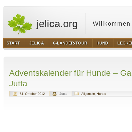
jelica.org
Willkommen 
START
JELICA
6-LÄNDER-TOUR
HUND
LECKE
Adventskalender für Hunde – Gas
Jutta
31. Oktober 2012
Jutta
Allgemein
,
Hunde