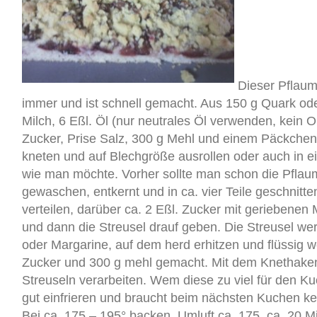
Dieser Pflaum
immer und ist schnell gemacht. Aus 150 g Quark oder
Milch, 6 Eßl. Öl (nur neutrales Öl verwenden, kein Ol
Zucker, Prise Salz, 300 g Mehl und einem Päckchen
kneten und auf Blechgröße ausrollen oder auch in e
wie man möchte. Vorher sollte man schon die Pfla
gewaschen, entkernt und in ca. vier Teile geschnitt
verteilen, darüber ca. 2 Eßl. Zucker mit geriebene
und dann die Streusel drauf geben. Die Streusel we
oder Margarine, auf dem herd erhitzen und flüssig 
Zucker und 300 g mehl gemacht. Mit dem Knethake
Streuseln verarbeiten. Wem diese zu viel für den Ku
gut einfrieren und braucht beim nächsten Kuchen k
Bei ca. 175 – 195° backen, Umluft ca. 175, ca. 20 Mi