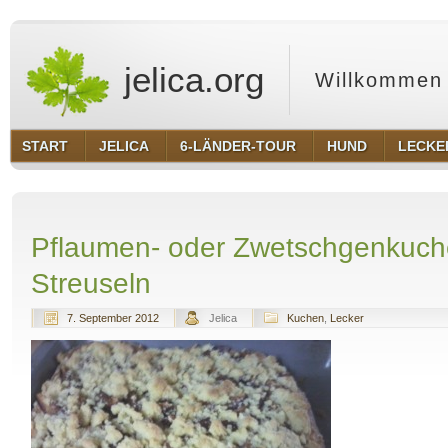
jelica.org
Willkommen 
START
JELICA
6-LÄNDER-TOUR
HUND
LECKE
Pflaumen- oder Zwetschgenkuch
Streuseln
7. September 2012
Jelica
Kuchen
,
Lecker