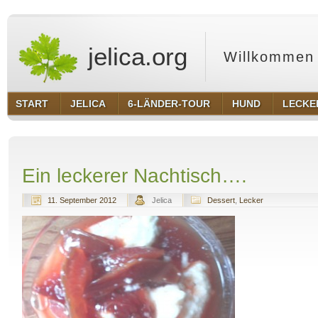
jelica.org
Willkommen 
START
JELICA
6-LÄNDER-TOUR
HUND
LECKE
Ein leckerer Nachtisch….
11. September 2012
Jelica
Dessert
,
Lecker