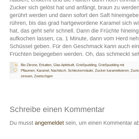
Zucker sich gelöst hat und anfängt, braun zu werde
gerührt werden und dann sofort den Saft hineingeben
rühren, bis das grad hartgewordene Karamel sich wie
hat, das geht sehr schnell. Dann die Früchte hinein
aufkochen lassen, ca. 1 Minute, dann vom Herd ne
Schüssel geben. Für den Geschmack kann auch ein
Früchten beigegeben werden. Oh, das schmeckt seh
Bio-Zitrone
,
Erkalten
,
Glas Apfelsaft
,
Grießpudding
,
Grießpudding mit
Pflaumen
,
Karamel
,
Nachtisch
,
Schleckermäuler
,
Zucker karamelisieren
,
Zuck
streuen
,
Zwetschgen
Schreibe einen Kommentar
Du musst
angemeldet
sein, um einen Kommentar a