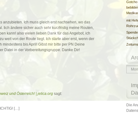
Gotcho
bebilder
Medika
mit Hefe
was anzubieten. Ich muss gleich erst nachsehen, wo das
Rohrzu
. Iich ändere sicher auch sehr kurzfristig meine Routen,
Spende
ben kann! also vielen lieben Dank für das Angebot, ich
Stückc
 weit von der Route liegt. Ich starte aber erst, wenn der
 mindestens bis April! Gibst mir bitte per PN Deine
Zeitums
ner Datei in der Vorbereitungsgruppe. Danke Dir!
Ar
Archiv
Im
Da
weiz und Österreich! | jelica.org
sagt:
Die An
CHTIG! […]
Datens