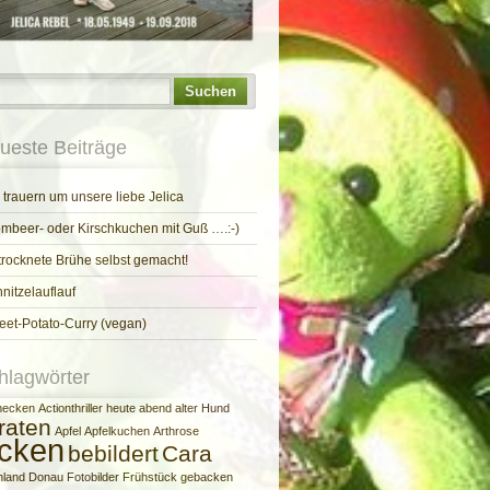
Suchen
ueste Beiträge
 trauern um unsere liebe Jelica
mbeer- oder Kirschkuchen mit Guß ….:-)
rocknete Brühe selbst gemacht!
nitzelauflauf
et-Potato-Curry (vegan)
hlagwörter
mecken
Actionthriller heute abend
alter Hund
raten
Apfel
Apfelkuchen
Arthrose
cken
bebildert
Cara
hland
Donau
Fotobilder
Frühstück
gebacken