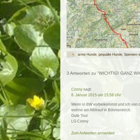
arme Hunde
,
gequälte Hunde
,
Spenden 
3 Antworten zu “WICHTIG! GANZ W
Conny
sagt:
8. Januar 2015 um 15:58 Uhr
Wenn in BW vorbeikommst und ich von de
wohne am Albtrauf in Böhmenkirch.
Gute Tour
LG Conny
Zum Antworten anmelden