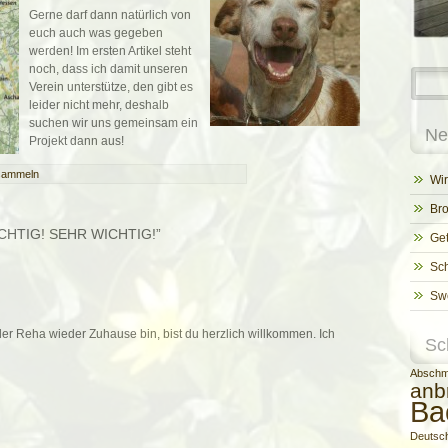
Gerne darf dann natürlich von
euch auch was gegeben
werden! Im ersten Artikel steht
noch, dass ich damit unseren
Verein unterstütze, den gibt es
leider nicht mehr, deshalb
suchen wir uns gemeinsam ein
Ne
Projekt dann aus!
sammeln
Wir
Bro
ICHTIG! SEHR WICHTIG!”
Get
Sch
Swe
r Reha wieder Zuhause bin, bist du herzlich willkommen. Ich
Sc
Absch
anb
Ba
Deutsc