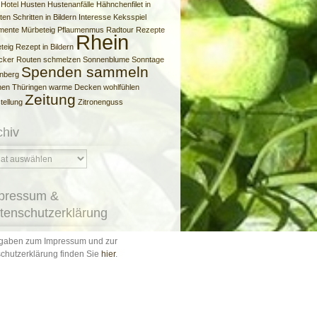
Hotel
Husten
Hustenanfälle
Hähnchenfilet
in
ten Schritten
in Bildern
Interesse
Keksspiel
mente
Mürbeteig
Pflaumenmus
Radtour
Rezepte
Rhein
teig
Rezept in Bildern
cker
Routen
schmelzen
Sonnenblume
Sonntage
Spenden sammeln
nberg
hen
Thüringen
warme Decken
wohlfühlen
Zeitung
tellung
Zitronenguss
chiv
pressum &
tenschutzerklärung
gaben zum Impressum und zur
chutzerklärung finden Sie
hier
.