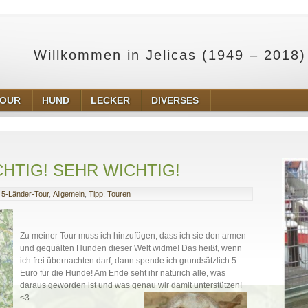
Willkommen in Jelicas (1949 – 2018)
TOUR
HUND
LECKER
DIVERSES
HTIG! SEHR WICHTIG!
5-Länder-Tour
,
Allgemein
,
Tipp
,
Touren
Zu meiner Tour muss ich hinzufügen, dass ich sie den armen
und gequälten Hunden dieser Welt widme! Das heißt, wenn
ich frei übernachten darf, dann spende ich grundsätzlich 5
Euro für die Hunde! Am Ende seht ihr natürich alle, was
daraus geworden ist und was genau wir damit unterstützen!
<3